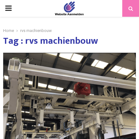
PRIMARY
MENU
Home
rvs machienbouw
Tag : rvs machienbouw