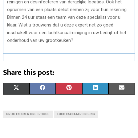
reinigen en desinfecteren van dergelijke locaties. Ook het
opruimen van een plaats delict nemen zij voor hun rekening.
Binnen 24 uur staat een team van deze specialist voor u
klaar. Wist u trouwens dat u deze expert net zo goed
inschakelt voor een luchtkanaalreiniging in uw bedrijf of het
onderhoud van uw grootkeuken?
Share this post:
S
S
S
S
S
X
F
P
L
E
H
H
H
H
H
(
A
I
I
M
A
A
A
A
A
T
C
N
N
A
GROOTKEUKEN ONDERHOUD
LUCHTKANAALREINIGING
R
R
R
R
R
W
E
T
K
I
E
E
E
E
E
I
B
E
E
L