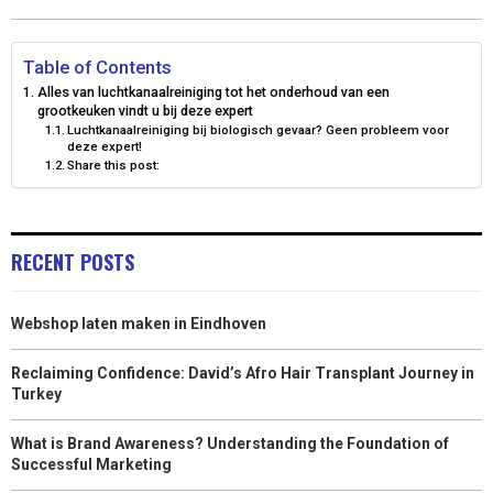
O
O
O
O
O
T
O
R
D
N
N
N
N
N
T
O
E
I
Table of Contents
Alles van luchtkanaalreiniging tot het onderhoud van een
E
K
S
N
grootkeuken vindt u bij deze expert
Luchtkanaalreiniging bij biologisch gevaar? Geen probleem voor
R
T
deze expert!
Share this post:
)
RECENT POSTS
Webshop laten maken in Eindhoven
Reclaiming Confidence: David’s Afro Hair Transplant Journey in
Turkey
What is Brand Awareness? Understanding the Foundation of
Successful Marketing