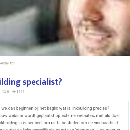
ecialist?
lding specialist?
0
1776
e dan beginnen bij het begin: wat is linkbuilding precies?
r jouw website wordt geplaatst op externe websites, met als doel
nkbuilding is essentieel om uit te besteden om de vindbaarheid
gle ziet de links namelijk als soort van ‘stemmen’. Hoe meer er