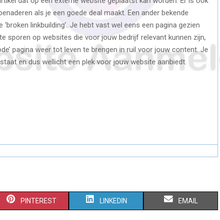
rtikel dat op een externe website geplaatst kan worden. Er is ook
 benaderen als je een goede deal maakt. Een ander bekende
de ‘broken linkbuilding’. Je hebt vast wel eens een pagina gezien
te sporen op websites die voor jouw bedrijf relevant kunnen zijn,
e’ pagina weer tot leven te brengen in ruil voor jouw content. Je
eg staat en dus wellicht een plek voor jouw website aanbiedt.
S
S
S
PINTEREST
LINKEDIN
EMAIL
H
H
H