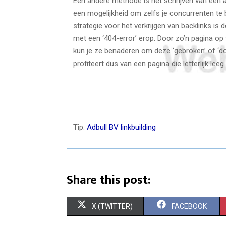
Een andere methode is het schrijven van een a
een mogelijkheid om zelfs je concurrenten te
strategie voor het verkrijgen van backlinks is 
met een ‘404-error’ erop. Door zo’n pagina op 
kun je ze benaderen om deze ‘gebroken’ of ‘dod
profiteert dus van een pagina die letterlijk le
Tip:
Adbull BV linkbuilding
Share this post:
S
S
X (TWITTER)
FACEBOOK
H
H