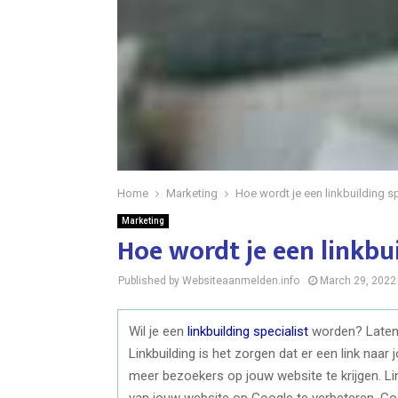
Home
Marketing
Hoe wordt je een linkbuilding sp
Marketing
Hoe wordt je een linkbui
Published by Websiteaanmelden.info
March 29, 2022
Wil je een
linkbuilding specialist
worden? Laten w
Linkbuilding is het zorgen dat er een link naa
meer bezoekers op jouw website te krijgen. Li
van jouw website op Google te verbeteren. Goo