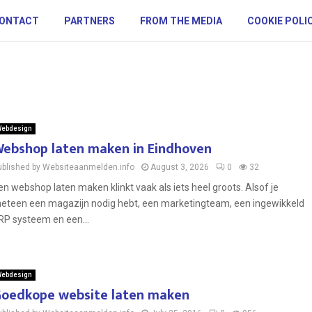
ONTACT
PARTNERS
FROM THE MEDIA
COOKIE POLI
ebdesign
ebshop laten maken in Eindhoven
ublished by Websiteaanmelden.info
August 3, 2026
0
32
en webshop laten maken klinkt vaak als iets heel groots. Alsof je
eteen een magazijn nodig hebt, een marketingteam, een ingewikkeld
RP systeem en een...
ebdesign
oedkope website laten maken