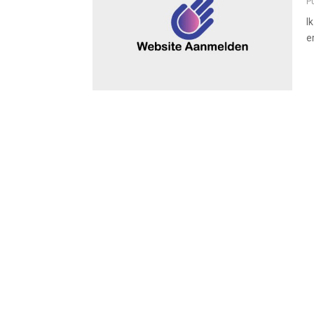
P
I
e