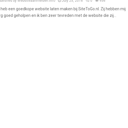
ublished by Websiteaanmelden.info
July 25, 2016
0
956
k heb een goedkope website laten maken bij SiteToGo.nl. Zij hebben mij
rg goed geholpen en ik ben zeer tevreden met de website die zij...