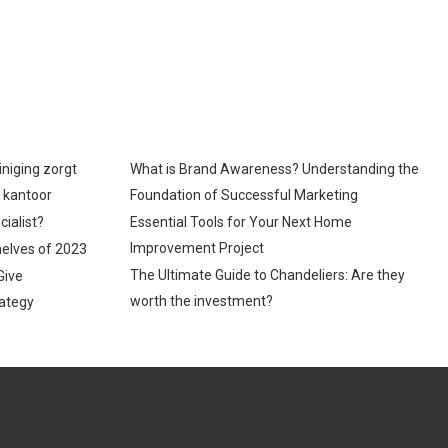
iniging zorgt
What is Brand Awareness? Understanding the
p kantoor
Foundation of Successful Marketing
cialist?
Essential Tools for Your Next Home
Improvement Project
helves of 2023
The Ultimate Guide to Chandeliers: Are they
Give
worth the investment?
ategy