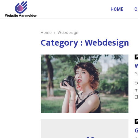
HOME
C
Home
Webdesign
Category : Webdesign
W
W
P
E
m
E
W
G