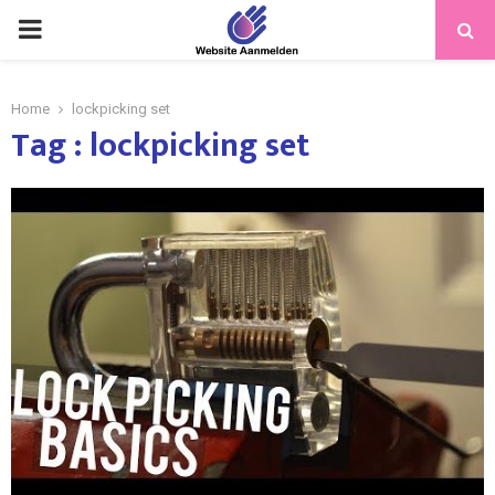
PRIMARY
MENU
Home
lockpicking set
Tag : lockpicking set