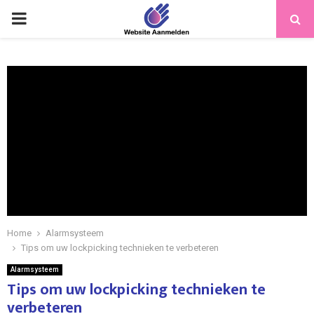
PRIMARY
MENU
Home
Alarmsysteem
Tips om uw lockpicking technieken te verbeteren
Alarmsysteem
Tips om uw lockpicking technieken te
verbeteren