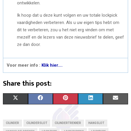
ontwikkelen.
Ik hoop dat u deze kunt volgen en uw totale lockpick
vaardigheden verbeteren. Als u uw eigen tips hebt om
dit te verbeteren, zou u het niet erg vinden om met
mezelf en de lezers van deze nieuwsbrief te delen, geef
ze dan door.
Voor meer info :
Klik hier….
Share this post:
S
S
S
S
S
X
F
P
L
E
H
H
H
H
H
(
A
I
I
M
A
A
A
A
A
T
C
N
N
A
CILINDER
CILINDERSLOT
CILINDERTREKKER
HANGSLOT
R
R
R
R
R
W
E
T
K
I