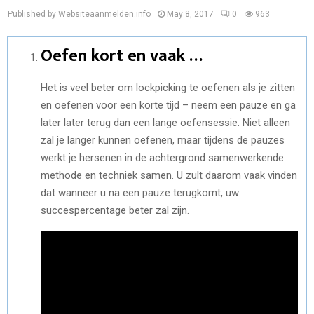
Published by Websiteaanmelden.info
May 8, 2017
0
963
Oefen kort en vaak …
Het is veel beter om lockpicking te oefenen als je zitten
en oefenen voor een korte tijd – neem een ​​pauze en ga
later later terug dan een lange oefensessie. Niet alleen
zal je langer kunnen oefenen, maar tijdens de pauzes
werkt je hersenen in de achtergrond samenwerkende
methode en techniek samen. U zult daarom vaak vinden
dat wanneer u na een pauze terugkomt, uw
succespercentage beter zal zijn.