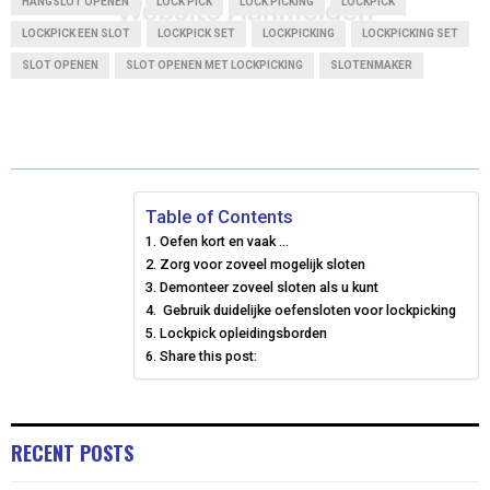
HANGSLOT OPENEN
LOCK PICK
LOCK PICKING
LOCKPICK
LOCKPICK EEN SLOT
E
LOCKPICK SET
E
E
LOCKPICKING
E
LOCKPICKING SET
E
I
B
E
E
L
SLOT OPENEN
SLOT OPENEN MET LOCKPICKING
SLOTENMAKER
O
O
O
O
O
T
O
R
D
N
N
N
N
N
T
O
E
I
E
K
S
N
R
T
Table of Contents
)
Oefen kort en vaak …
Zorg voor zoveel mogelijk sloten
Demonteer zoveel sloten als u kunt
Gebruik duidelijke oefensloten voor lockpicking
Lockpick opleidingsborden
Share this post:
RECENT POSTS