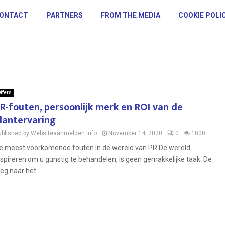
ONTACT
PARTNERS
FROM THE MEDIA
COOKIE POLI
ffers
R-fouten, persoonlijk merk en ROI van de
lantervaring
ublished by Websiteaanmelden.info
November 14, 2020
0
1000
e meest voorkomende fouten in de wereld van PR De wereld
nspireren om u gunstig te behandelen, is geen gemakkelijke taak. De
eg naar het...