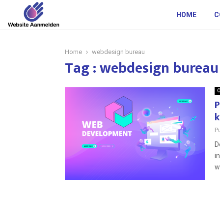
HOME
C
Home
webdesign bureau
Tag : webdesign bureau
O
P
k
P
D
i
w