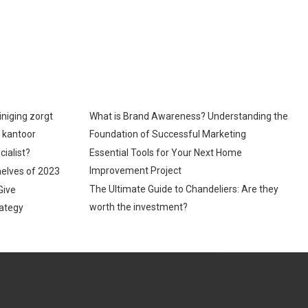
iniging zorgt
What is Brand Awareness? Understanding the
p kantoor
Foundation of Successful Marketing
cialist?
Essential Tools for Your Next Home
Improvement Project
helves of 2023
The Ultimate Guide to Chandeliers: Are they
Give
worth the investment?
ategy