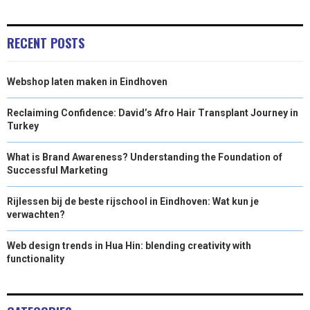
N
N
N
N
N
T
O
E
I
E
K
S
N
RECENT POSTS
R
T
Webshop laten maken in Eindhoven
)
Reclaiming Confidence: David’s Afro Hair Transplant Journey in
Turkey
What is Brand Awareness? Understanding the Foundation of
Successful Marketing
Rijlessen bij de beste rijschool in Eindhoven: Wat kun je
verwachten?
Web design trends in Hua Hin: blending creativity with
functionality