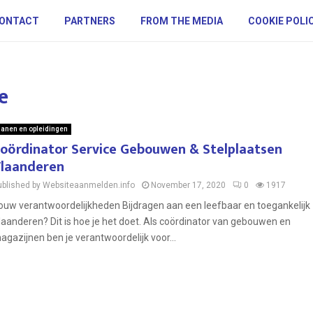
ONTACT
PARTNERS
FROM THE MEDIA
COOKIE POLI
e
anen en opleidingen
oördinator Service Gebouwen & Stelplaatsen
laanderen
ublished by Websiteaanmelden.info
November 17, 2020
0
1917
ouw verantwoordelijkheden Bijdragen aan een leefbaar en toegankelijk
laanderen? Dit is hoe je het doet. Als coördinator van gebouwen en
agazijnen ben je verantwoordelijk voor...