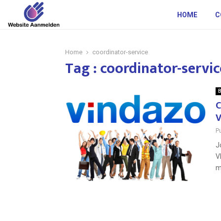
HOME
C
Home
coordinator-service
Tag : coordinator-servic
B
C
V
P
J
V
m