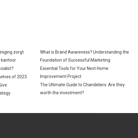
iniging zorgt
What is Brand Awareness? Understanding the
p kantoor
Foundation of Successful Marketing
cialist?
Essential Tools for Your Next Home
Improvement Project
helves of 2023
The Ultimate Guide to Chandeliers: Are they
Give
worth the investment?
ategy