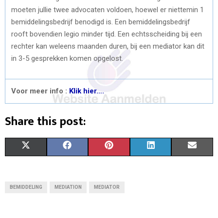
moeten jullie twee advocaten voldoen, hoewel er niettemin 1
bemiddelingsbedrijf benodigd is. Een bemiddelingsbedrijf
rooft bovendien legio minder tijd. Een echtsscheiding bij een
rechter kan weleens maanden duren, bij een mediator kan dit
in 3-5 gesprekken komen opgelost.
Voor meer info :
Klik hier….
Share this post:
S
S
S
S
S
X
F
P
L
E
H
H
H
H
H
(
A
I
I
M
A
A
A
A
A
T
C
N
N
A
BEMIDDELING
MEDIATION
MEDIATOR
R
R
R
R
R
W
E
T
K
I
E
E
E
E
E
I
B
E
E
L