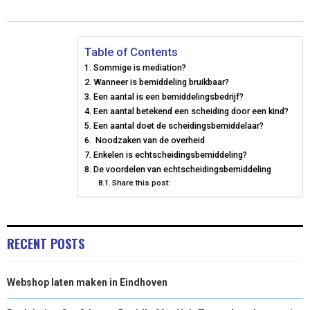
O
O
O
O
O
T
O
R
D
N
N
N
N
N
T
O
E
I
Table of Contents
Sommige is mediation?
E
K
S
N
Wanneer is bemiddeling bruikbaar?
Een aantal is een bemiddelingsbedrijf?
R
T
Een aantal betekend een scheiding door een kind?
)
Een aantal doet de scheidingsbemiddelaar?
Noodzaken van de overheid
Enkelen is echtscheidingsbemiddeling?
De voordelen van echtscheidingsbemiddeling
Share this post:
RECENT POSTS
Webshop laten maken in Eindhoven