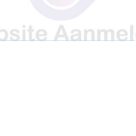
A
A
A
R
R
R
E
E
E
O
O
O
N
N
N