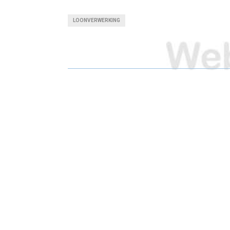
A
A
LOONVERWERKING
R
R
E
E
O
O
N
N