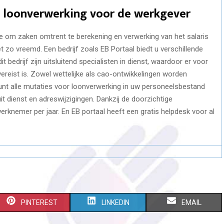
n loonverwerking voor de werkgever
 om zaken omtrent te berekening en verwerking van het salaris
et zo vreemd. Een bedrijf zoals EB Portaal biedt u verschillende
t bedrijf zijn uitsluitend specialisten in dienst, waardoor er voor
ereist is. Zowel wettelijke als cao-ontwikkelingen worden
unt alle mutaties voor loonverwerking in uw personeelsbestand
uit dienst en adreswijzigingen. Dankzij de doorzichtige
werknemer per jaar. En EB portaal heeft een gratis helpdesk voor al
S
S
S
PINTEREST
LINKEDIN
EMAIL
H
H
H