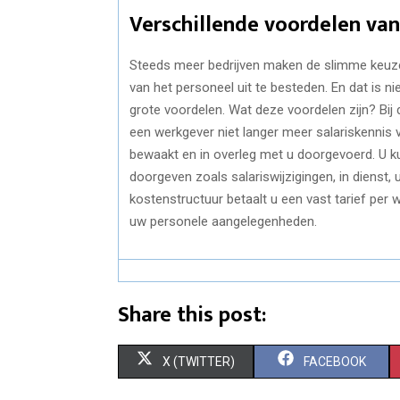
Verschillende voordelen va
Steeds meer bedrijven maken de slimme keuze
van het personeel uit te besteden. En dat is ni
grote voordelen. Wat deze voordelen zijn? Bij di
een werkgever niet langer meer salariskennis v
bewaakt en in overleg met u doorgevoerd. U k
doorgeven zoals salariswijzigingen, in dienst, 
kostenstructuur betaalt u een vast tarief per 
uw personele aangelegenheden.
Share this post:
S
S
X (TWITTER)
FACEBOOK
H
H