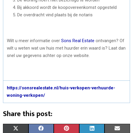
Bij akkoord wordt de koopovereenkomst opgesteld
De overdracht vind plaats bij de notaris
Wilt u meer informatie over
Sons Real Estate
ontvangen? Of
wilt u weten wat uw huis met huurder erin waard is? Laat dan
snel uw gegevens achter op onze website.
https://sonsrealestate.nl/huis-verkopen-verhuurde-
woning-verkopen/
Share this post:
S
S
S
S
S
X
F
P
L
E