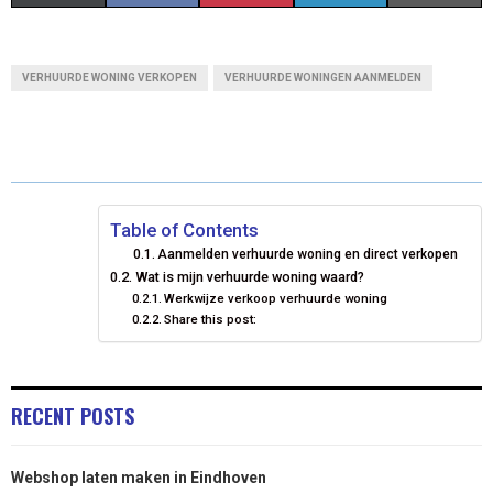
H
H
H
H
H
(
A
I
I
M
A
A
A
A
A
T
C
N
N
A
VERHUURDE WONING VERKOPEN
VERHUURDE WONINGEN AANMELDEN
R
R
R
R
R
W
E
T
K
I
E
E
E
E
E
I
B
E
E
L
O
O
O
O
O
T
O
R
D
N
N
N
N
N
T
O
E
I
Table of Contents
Aanmelden verhuurde woning en direct verkopen
E
K
S
N
Wat is mijn verhuurde woning waard?
Werkwijze verkoop verhuurde woning
R
T
Share this post:
)
RECENT POSTS
Webshop laten maken in Eindhoven