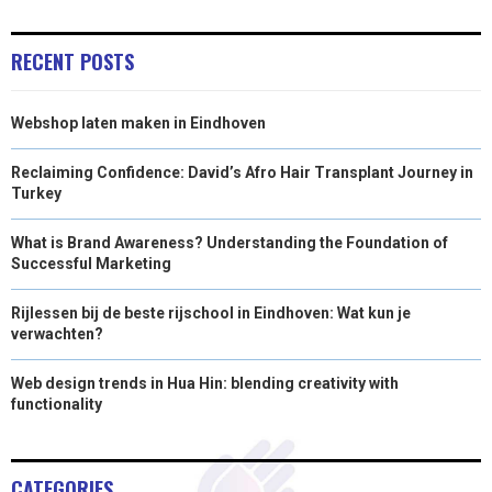
E
K
S
N
R
T
RECENT POSTS
)
Webshop laten maken in Eindhoven
Reclaiming Confidence: David’s Afro Hair Transplant Journey in
Turkey
What is Brand Awareness? Understanding the Foundation of
Successful Marketing
Rijlessen bij de beste rijschool in Eindhoven: Wat kun je
verwachten?
Web design trends in Hua Hin: blending creativity with
functionality
CATEGORIES