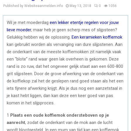
Published by Websiteaanmelden.info
May 13, 2018
0
1056
Wil je met moederdag
een lekker etentje regelen voor jouw
lieve moeder
, maar heb je geen scherp mes of slijpsteen?
Gelukkig hebben wij de oplossing.
Een keramieken koffiemok
kan gebruikt worden als vervanging van dure slijpstenen. Aan
de onderkant van de meeste koffiemokken zit namelijk vaak
een “blote” rand waar geen lak overheen is gekomen. Deze
rand is zo ruw, dat het ongeveer gelijk staat aan een 600-800
grit slijpsteen. Door de grove afwerking van de onderkant van
de koffiekop zal het de geslepen rand goed staan als het een
iets fijnere afwerking krijgt. Als je dus nog een aanzetstaal in
je kast hebt liggen, dan kan deze een keer goed van pas
komen in het slijpproces.
1
Plaats een oude koffiemok ondersteboven op je
aanrecht
, zodat de onderkant van de mok aan de lucht
wordt blootgesteld. In een mum van tijd kan een koffiemok