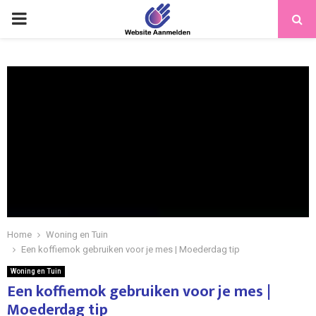
PRIMARY
MENU
Home
Woning en Tuin
Een koffiemok gebruiken voor je mes | Moederdag tip
Woning en Tuin
Een koffiemok gebruiken voor je mes |
Moederdag tip