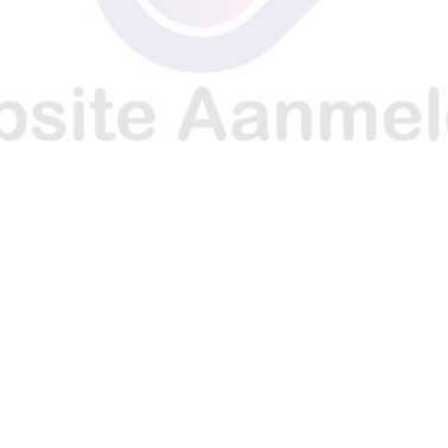
O
O
O
N
N
N