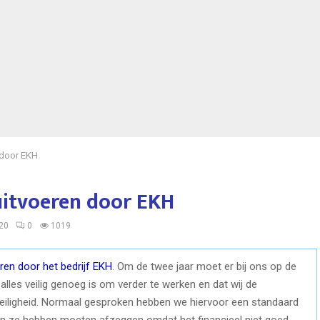
 door EKH
uitvoeren door EKH
20
0
1019
ren door het bedrijf EKH
. Om de twee jaar moet er bij ons op de
les veilig genoeg is om verder te werken en dat wij de
iligheid. Normaal gesproken hebben we hiervoor een standaard
lleen ze hebben moeten afzeggen omdat het financieel niet goed