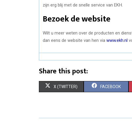
zijn erg blij met de snelle service van EKH.
Bezoek de website
Wilt u meer weten over de producten en dienst
dan eens de website van hen via
www.ekh.nl
vo
Share this post:
S
S
X (TWITTER)
FACEBOOK
H
H
A
A
R
R
E
E