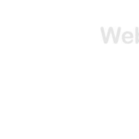
O
O
N
N