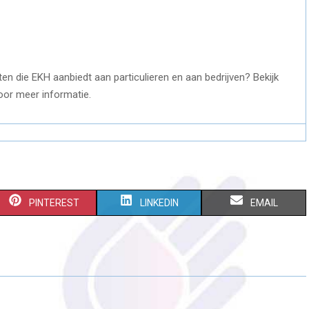
en die EKH aanbiedt aan particulieren en aan bedrijven? Bekijk
or meer informatie.
S
S
S
PINTEREST
LINKEDIN
EMAIL
H
H
H
A
A
A
R
R
R
E
E
E