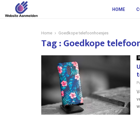
HOME
C
Home
Goedkope telefoonhoesjes
Tag : Goedkope telefoo
B
U
t
P
V
v
w