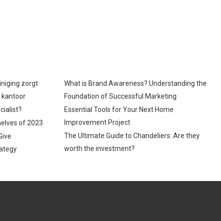
iniging zorgt
What is Brand Awareness? Understanding the
p kantoor
Foundation of Successful Marketing
cialist?
Essential Tools for Your Next Home
Improvement Project
helves of 2023
The Ultimate Guide to Chandeliers: Are they
Give
worth the investment?
ategy