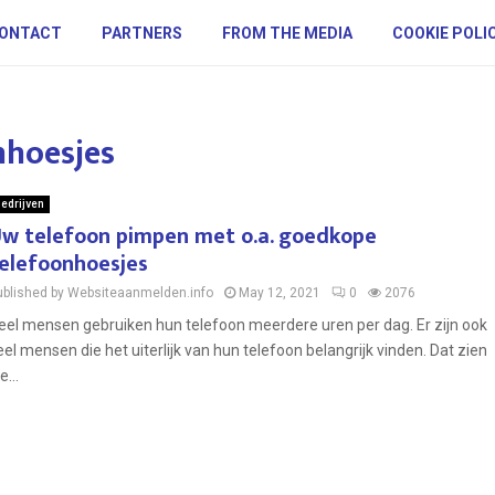
ONTACT
PARTNERS
FROM THE MEDIA
COOKIE POLI
nhoesjes
edrijven
w telefoon pimpen met o.a. goedkope
elefoonhoesjes
ublished by Websiteaanmelden.info
May 12, 2021
0
2076
eel mensen gebruiken hun telefoon meerdere uren per dag. Er zijn ook
eel mensen die het uiterlijk van hun telefoon belangrijk vinden. Dat zien
e...