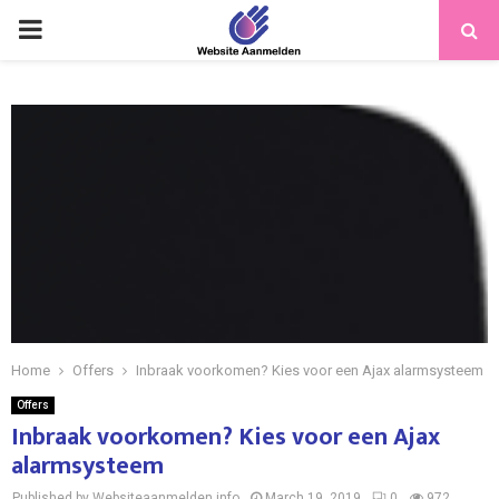
PRIMARY
MENU
Home
Offers
Inbraak voorkomen? Kies voor een Ajax alarmsysteem
Offers
Inbraak voorkomen? Kies voor een Ajax
alarmsysteem
Published by Websiteaanmelden.info
March 19, 2019
0
972