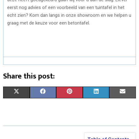
eerst nog advies of een voorbeeld van een tuintafel in het
echt zien? Kom dan langs in onze showroom en we helpen u
graag met de keuze voor een betontafel.
Share this post:
S
S
S
S
S
X
F
P
L
E
H
H
H
H
H
(
A
I
I
M
A
A
A
A
A
T
C
N
N
A
R
R
R
R
R
W
E
T
K
I
E
E
E
E
E
I
B
E
E
L