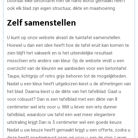
Doordat elke betontafel met de hand wordt gemaakt heeft
ook elk blad zijn eigen structuur, dikte en maatvoering.
Zelf samenstellen
U kunt op onze website alvast de tuintafel samenstellen.
Hoewel u dan een idee heeft hoe de tafel eruit kan komen te
zien blijft het vakwerk en is het uiteindelijke resultaat
misschien iets anders van kleur. Op de website vindt u een
overzicht van de kleuren we aanbieden voor een betontafel.
Taupe, lichtgrijs of retro grijs behoren tot de mogelijkheden.
Nadat u een kleur heeft uitgekozen kiest u de afmetingen van
het blad. Daarna kiest u de dikte van het tafelblad. Gaat u
voor robuust? Dan is een tafelblad met een dikte van 8
centimeter wel iets voor u. Wilt u liever een iets dunner
tafelblad, waardoor uw tafel een wat meer elegantere
uitstraling krijgt Dan is 5 centimeter wel een goede keuze.
Nadat u uw keuze heeft gemaakt krijgt u een offerte, zodra u
deze heeft goedgekeurd gaan wij voor u aan de slag. Liever