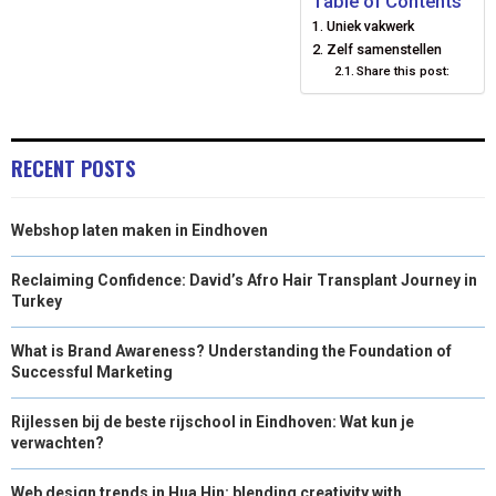
Table of Contents
Uniek vakwerk
O
O
O
O
O
T
O
R
D
Zelf samenstellen
N
N
N
Share this post:
N
N
T
O
E
I
E
K
S
N
R
T
RECENT POSTS
)
Webshop laten maken in Eindhoven
Reclaiming Confidence: David’s Afro Hair Transplant Journey in
Turkey
What is Brand Awareness? Understanding the Foundation of
Successful Marketing
Rijlessen bij de beste rijschool in Eindhoven: Wat kun je
verwachten?
Web design trends in Hua Hin: blending creativity with