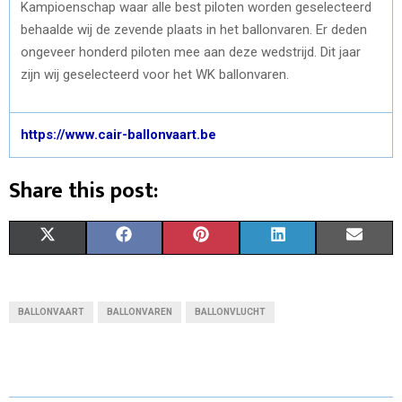
Kampioenschap waar alle best piloten worden geselecteerd
behaalde wij de zevende plaats in het ballonvaren. Er deden
ongeveer honderd piloten mee aan deze wedstrijd. Dit jaar
zijn wij geselecteerd voor het WK ballonvaren.
https://www.cair-ballonvaart.be
Share this post:
S
S
S
S
S
X
F
P
L
E
H
H
H
H
H
(
A
I
I
M
A
A
A
A
A
T
C
N
N
A
BALLONVAART
BALLONVAREN
BALLONVLUCHT
R
R
R
R
R
W
E
T
K
I
E
E
E
E
E
I
B
E
E
L
O
O
O
O
O
T
O
R
D