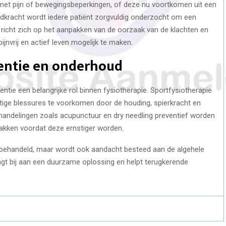
 met pijn of bewegingsbeperkingen, of deze nu voortkomen uit een
adkracht wordt iedere patiënt zorgvuldig onderzocht om een
an richt zich op het aanpakken van de oorzaak van de klachten en
pijnvrij en actief leven mogelijk te maken.
ventie en onderhoud
ntie een belangrijke rol binnen fysiotherapie. Sportfysiotherapie
ige blessures te voorkomen door de houding, spierkracht en
behandelingen zoals acupunctuur en dry needling preventief worden
akken voordat deze ernstiger worden.
f behandeld, maar wordt ook aandacht besteed aan de algehele
agt bij aan een duurzame oplossing en helpt terugkerende