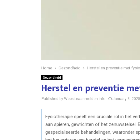
Home
Gezondheid
Herstel en preventie met fysi
Gezondheid
Herstel en preventie me
Published by Websiteaanmelden.info
January 3, 202
Fysiotherapie speelt een cruciale rol in het 
aan spieren, gewrichten of het zenuwstelsel. 
gespecialiseerde behandelingen, waaronder spor
het bevorderen van herstel en het verminderen