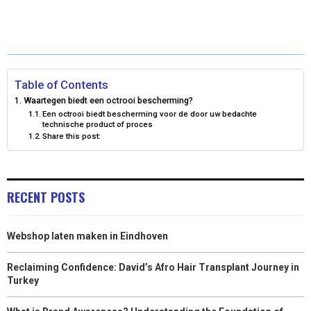
R
R
R
R
R
W
E
T
K
I
E
E
E
E
E
I
B
E
E
L
O
O
O
O
O
T
O
R
D
N
N
N
N
N
T
O
E
I
Table of Contents
Waartegen biedt een octrooi bescherming?
E
K
S
N
Een octrooi biedt bescherming voor de door uw bedachte
technische product of proces
R
T
Share this post:
)
RECENT POSTS
Webshop laten maken in Eindhoven
Reclaiming Confidence: David’s Afro Hair Transplant Journey in
Turkey