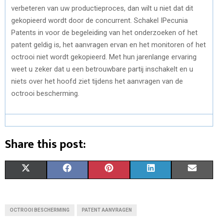
verbeteren van uw productieproces, dan wilt u niet dat dit
gekopieerd wordt door de concurrent. Schakel IPecunia
Patents in voor de begeleiding van het onderzoeken of het
patent geldig is, het aanvragen ervan en het monitoren of het
octrooi niet wordt gekopieerd. Met hun jarenlange ervaring
weet u zeker dat u een betrouwbare partij inschakelt en u
niets over het hoofd ziet tijdens het aanvragen van de
octrooi bescherming.
Share this post:
S
S
S
S
S
X
F
P
L
E
H
H
H
H
H
(
A
I
I
M
A
A
A
A
A
T
C
N
N
A
OCTROOI BESCHERMING
PATENT AANVRAGEN