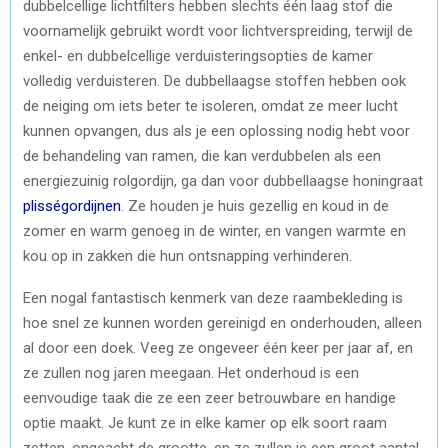
dubbelcellige lichtfilters hebben slechts één laag stof die
voornamelijk gebruikt wordt voor lichtverspreiding, terwijl de
enkel- en dubbelcellige verduisteringsopties de kamer
volledig verduisteren. De dubbellaagse stoffen hebben ook
de neiging om iets beter te isoleren, omdat ze meer lucht
kunnen opvangen, dus als je een oplossing nodig hebt voor
de behandeling van ramen, die kan verdubbelen als een
energiezuinig rolgordijn, ga dan voor dubbellaagse honingraat
plisségordijnen
. Ze houden je huis gezellig en koud in de
zomer en warm genoeg in de winter, en vangen warmte en
kou op in zakken die hun ontsnapping verhinderen.
Een nogal fantastisch kenmerk van deze raambekleding is
hoe snel ze kunnen worden gereinigd en onderhouden, alleen
al door een doek. Veeg ze ongeveer één keer per jaar af, en
ze zullen nog jaren meegaan. Het onderhoud is een
eenvoudige taak die ze een zeer betrouwbare en handige
optie maakt. Je kunt ze in elke kamer op elk soort raam
zetten, ongeacht de grootte, en ze zullen je een groot aantal